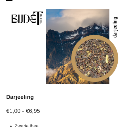
Skip
Open
Close
to
mobile
mobile
content
menu
menu
Darjeeling
Prijsklasse:
€
1,00
-
€
6,95
€1,00
Zwarte thee